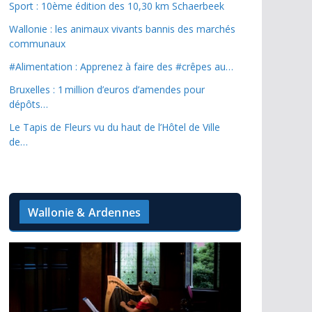
Sport : 10ème édition des 10,30 km Schaerbeek
Wallonie : les animaux vivants bannis des marchés
communaux
#Alimentation : Apprenez à faire des #crêpes au…
Bruxelles : 1 million d’euros d’amendes pour
dépôts…
Le Tapis de Fleurs vu du haut de l’Hôtel de Ville
de…
Wallonie & Ardennes