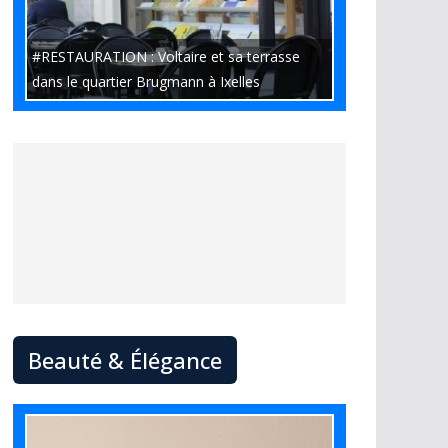
#RESTAURATION : Voltaire et sa terrasse
dans le quartier Brugmann à Ixelles
Beauté & Élégance