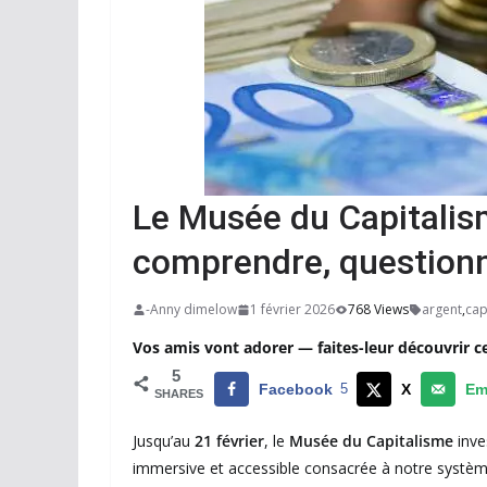
Le Musée du Capitalisme
comprendre, questionn
-Anny dimelow
1 février 2026
768 Views
argent
,
cap
Vos amis vont adorer — faites-leur découvrir c
5
Facebook
5
X
Em
SHARES
Jusqu’au
21 février
, le
Musée du Capitalisme
inve
immersive et accessible consacrée à notre systè