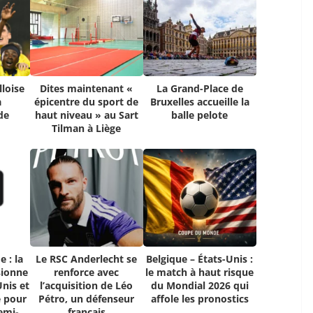
lloise
Dites maintenant «
La Grand-Place de
a
épicentre du sport de
Bruxelles accueille la
de
haut niveau » au Sart
balle pelote
Tilman à Liège
 : la
Le RSC Anderlecht se
Belgique – États-Unis :
sionne
renforce avec
le match à haut risque
Unis et
l’acquisition de Léo
du Mondial 2026 qui
e pour
Pétro, un défenseur
affole les pronostics
emi-
français