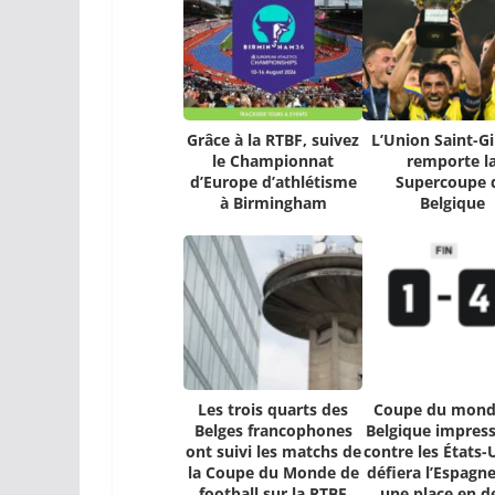
Grâce à la RTBF, suivez
L’Union Saint-Gi
le Championnat
remporte l
d’Europe d’athlétisme
Supercoupe 
à Birmingham
Belgique
Les trois quarts des
Coupe du monde
Belges francophones
Belgique impres
ont suivi les matchs de
contre les États-
la Coupe du Monde de
défiera l’Espagn
football sur la RTBF
une place en d