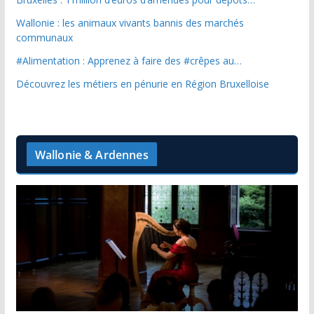
Wallonie : les animaux vivants bannis des marchés
communaux
#Alimentation : Apprenez à faire des #crêpes au…
Découvrez les métiers en pénurie en Région Bruxelloise
Wallonie & Ardennes