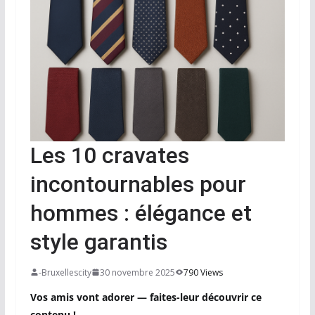
Les 10 cravates
incontournables pour
hommes : élégance et
style garantis
-Bruxellescity
30 novembre 2025
790 Views
Vos amis vont adorer — faites-leur découvrir ce
contenu !