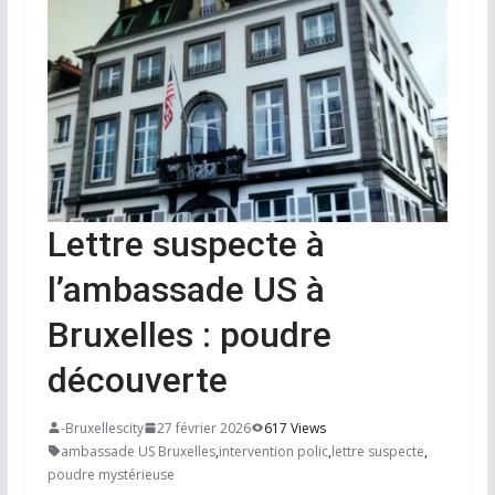
Lettre suspecte à
l’ambassade US à
Bruxelles : poudre
découverte
-Bruxellescity
27 février 2026
617 Views
ambassade US Bruxelles
,
intervention polic
,
lettre suspecte
,
poudre mystérieuse