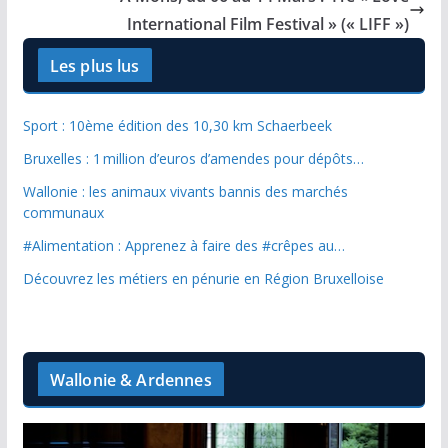
International Film Festival » (« LIFF »)
Les plus lus
Sport : 10ème édition des 10,30 km Schaerbeek
Bruxelles : 1 million d’euros d’amendes pour dépôts…
Wallonie : les animaux vivants bannis des marchés
communaux
#Alimentation : Apprenez à faire des #crêpes au…
Découvrez les métiers en pénurie en Région Bruxelloise
Wallonie & Ardennes