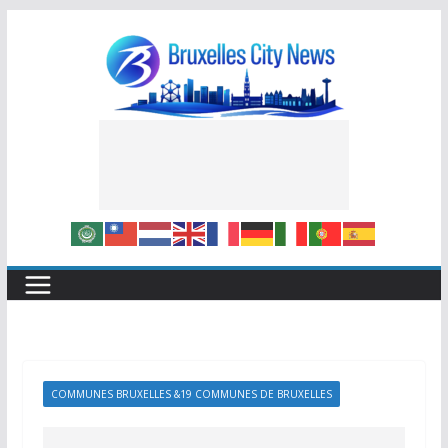
Skip
to
content
COMMUNES BRUXELLES &19 COMMUNES DE BRUXELLES