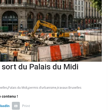
e sort du Palais du Midi
xelles
,
Palais du Midi
,
permis d’urbanisme
,
travaux Bruxelles
e contenu !
nkedIn
Print