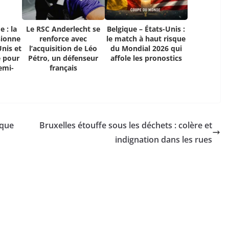
 : la
Le RSC Anderlecht se
Belgique – États-Unis :
sionne
renforce avec
le match à haut risque
Unis et
l’acquisition de Léo
du Mondial 2026 qui
e pour
Pétro, un défenseur
affole les pronostics
emi-
français
ique
Bruxelles étouffe sous les déchets : colère et
indignation dans les rues