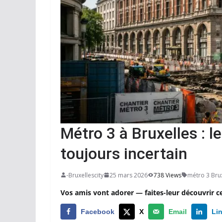
Métro 3 à Bruxelles : l
toujours incertain
-Bruxellescity
25 mars 2026
738 Views
métro 3 Bru
Vos amis vont adorer — faites-leur découvrir c
Facebook
X
Email
Li