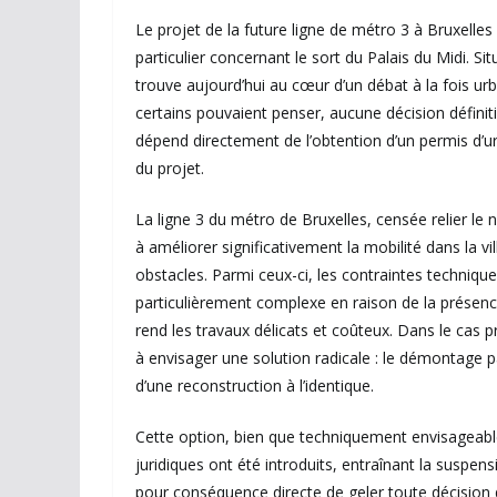
Le projet de la future ligne de métro 3 à Bruxelle
particulier concernant le sort du
Palais du Midi
. Si
trouve aujourd’hui au cœur d’un débat à la fois urb
certains pouvaient penser, aucune décision définitiv
dépend directement de l’obtention d’un permis d’u
du projet.
La
ligne 3 du métro de Bruxelles
, censée relier le 
à améliorer significativement la mobilité dans la v
obstacles. Parmi ceux-ci, les contraintes technique
particulièrement complexe en raison de la présence
rend les travaux délicats et coûteux. Dans le cas pr
à envisager une solution radicale : le démontage p
d’une reconstruction à l’identique.
Cette option, bien que techniquement envisageable
juridiques ont été introduits, entraînant la suspen
pour conséquence directe de geler toute décision d