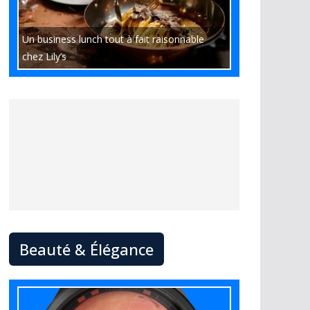
Un business lunch tout à fait raisonnable
chez Lily’s
Beauté & Élégance