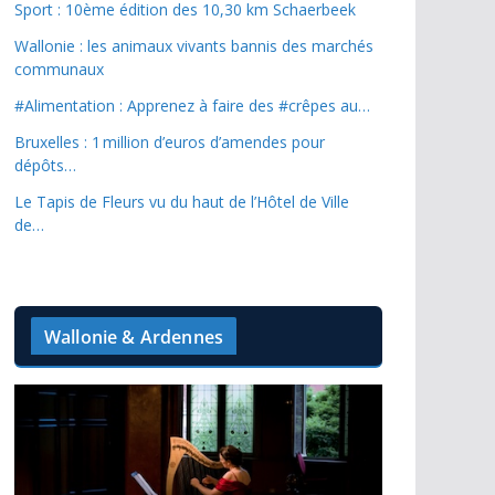
Sport : 10ème édition des 10,30 km Schaerbeek
Wallonie : les animaux vivants bannis des marchés
communaux
#Alimentation : Apprenez à faire des #crêpes au…
Bruxelles : 1 million d’euros d’amendes pour
dépôts…
Le Tapis de Fleurs vu du haut de l’Hôtel de Ville
de…
Wallonie & Ardennes