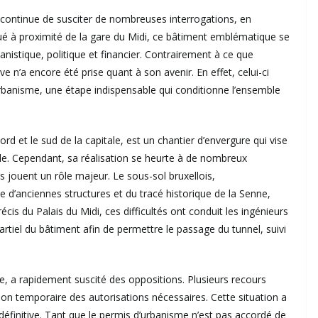
s continue de susciter de nombreuses interrogations, en
tué à proximité de la gare du Midi, ce bâtiment emblématique se
anistique, politique et financier. Contrairement à ce que
e n’a encore été prise quant à son avenir. En effet, celui-ci
rbanisme, une étape indispensable qui conditionne l’ensemble
nord et le sud de la capitale, est un chantier d’envergure qui vise
ille. Cependant, sa réalisation se heurte à de nombreux
s jouent un rôle majeur. Le sous-sol bruxellois,
 d’anciennes structures et du tracé historique de la Senne,
écis du Palais du Midi, ces difficultés ont conduit les ingénieurs
artiel du bâtiment afin de permettre le passage du tunnel, suivi
, a rapidement suscité des oppositions. Plusieurs recours
sion temporaire des autorisations nécessaires. Cette situation a
éfinitive. Tant que le permis d’urbanisme n’est pas accordé de