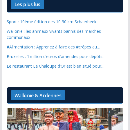
Les plus lus
Sport : 10ème édition des 10,30 km Schaerbeek
Wallonie : les animaux vivants bannis des marchés
communaux
#Alimentation : Apprenez à faire des #crêpes au…
Bruxelles : 1 million d’euros d’amendes pour dépôts…
Le restaurant La Chaloupe d’Or est bien situé pour…
Wallonie & Ardennes