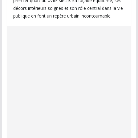
premier quart du XVIIIᵉ siècle. Sa façade équilibrée, ses
décors intérieurs soignés et son rôle central dans la vie
publique en font un repère urbain incontournable.