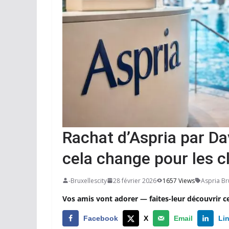
Rachat d’Aspria par Da
cela change pour les cl
-Bruxellescity
28 février 2026
1657 Views
Aspria Br
Vos amis vont adorer — faites-leur découvrir c
Facebook
X
Email
Li