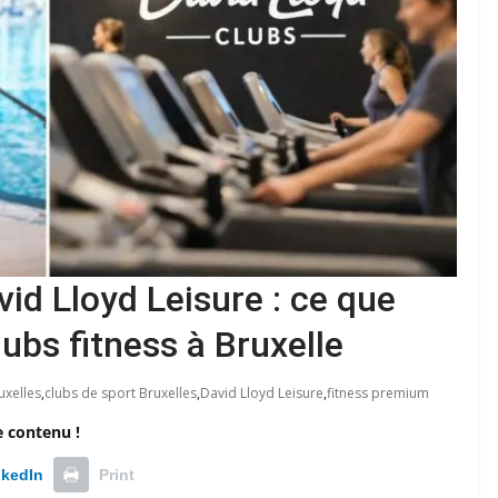
vid Lloyd Leisure : ce que
ubs fitness à Bruxelle
uxelles
,
clubs de sport Bruxelles
,
David Lloyd Leisure
,
fitness premium
e contenu !
nkedIn
Print