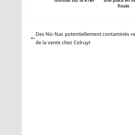
football sur la RTBF
une place en d
finale
Des Nic-Nac potentiellement contaminés re
de la vente chez Colruyt