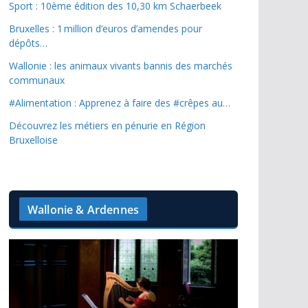
Sport : 10ème édition des 10,30 km Schaerbeek
Bruxelles : 1 million d’euros d’amendes pour
dépôts…
Wallonie : les animaux vivants bannis des marchés
communaux
#Alimentation : Apprenez à faire des #crêpes au…
Découvrez les métiers en pénurie en Région
Bruxelloise
Wallonie & Ardennes