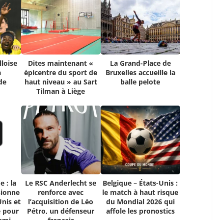
lloise
Dites maintenant «
La Grand-Place de
a
épicentre du sport de
Bruxelles accueille la
de
haut niveau » au Sart
balle pelote
Tilman à Liège
 : la
Le RSC Anderlecht se
Belgique – États-Unis :
sionne
renforce avec
le match à haut risque
Unis et
l’acquisition de Léo
du Mondial 2026 qui
e pour
Pétro, un défenseur
affole les pronostics