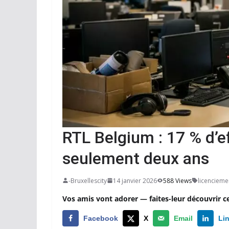
RTL Belgium : 17 % d’e
seulement deux ans
-Bruxellescity
14 janvier 2026
588 Views
licencieme
Vos amis vont adorer — faites-leur découvrir c
Facebook
X
Email
Li