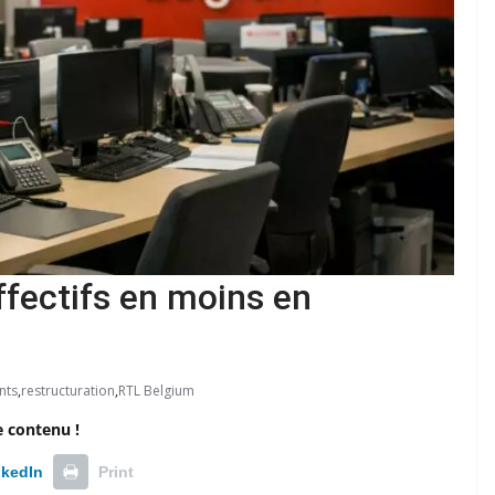
ffectifs en moins en
nts
,
restructuration
,
RTL Belgium
e contenu !
nkedIn
Print