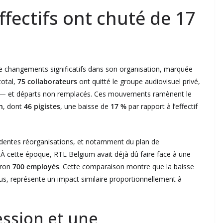
ffectifs ont chuté de 17
e changements significatifs dans son organisation, marquée
total,
75 collaborateurs
ont quitté le groupe audiovisuel privé,
— et départs non remplacés. Ces mouvements ramènent le
n
, dont
46 pigistes
, une baisse de
17 %
par rapport à l’effectif
écédentes réorganisations, et notamment du plan de
À cette époque, RTL Belgium avait déjà dû faire face à une
iron
700 employés
. Cette comparaison montre que la baisse
us, représente un impact similaire proportionnellement à
ession et une