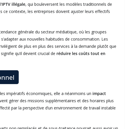
l’
IPTV illégale
, qui bouleversent les modèles traditionnels de
ns ce contexte, les entreprises doivent ajuster leurs effectifs
e tendance générale du secteur médiatique, où les groupes
our s’adapter aux nouvelles habitudes de consommation. Les
ivilégient de plus en plus des services à la demande plutôt que
ignifie qu’il devient crucial de
réduire les coûts tout en
onnel
par des impératifs économiques, elle a néanmoins un
impact
uvent gérer des missions supplémentaires et des horaires plus
fecté par la perspective d’un environnement de travail instable
arts non remplacés et de sous-traitance pourrait aussi avoir un