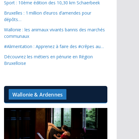
Sport : 10ème édition des 10,30 km Schaerbeek
Bruxelles : 1 million d’euros d’amendes pour
dépôts…
Wallonie : les animaux vivants bannis des marchés
communaux
#Alimentation : Apprenez à faire des #crêpes au…
Découvrez les métiers en pénurie en Région
Bruxelloise
Wallonie & Ardennes