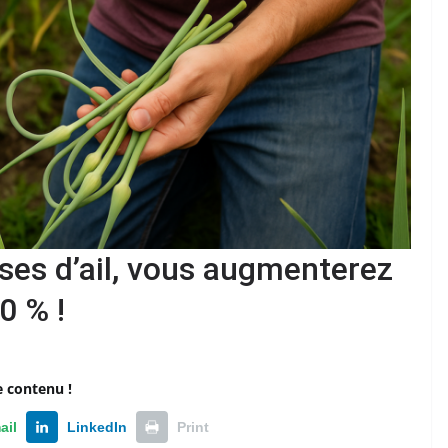
sses d’ail, vous augmenterez
0 % !
e contenu !
ail
LinkedIn
Print