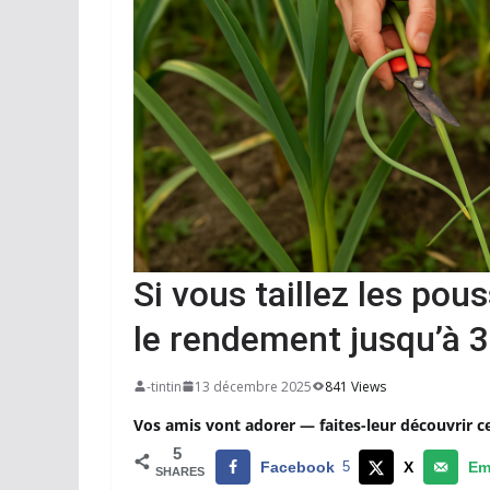
Si vous taillez les pou
le rendement jusqu’à 3
-tintin
13 décembre 2025
841 Views
Vos amis vont adorer — faites-leur découvrir c
5
Facebook
5
X
Em
SHARES