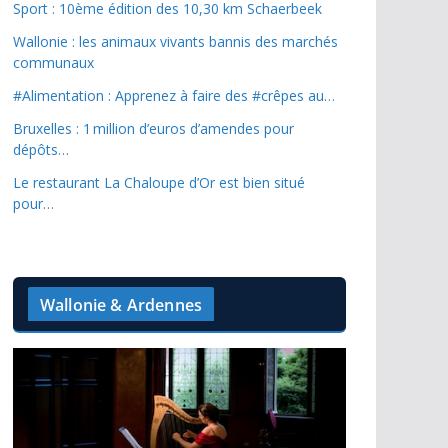
Sport : 10ème édition des 10,30 km Schaerbeek
Wallonie : les animaux vivants bannis des marchés
communaux
#Alimentation : Apprenez à faire des #crêpes au…
Bruxelles : 1 million d’euros d’amendes pour
dépôts…
Le restaurant La Chaloupe d’Or est bien situé
pour…
Wallonie & Ardennes