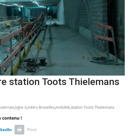
ure station Toots Thielemans
outerrain
,
ligne 3
,
métro Bruxelles
,
mobilité
,
station Toots Thielemans
e contenu !
nkedIn
Print