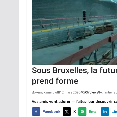
Sous Bruxelles, la fut
prend forme
-Anny dimelow
12 mars 2026
506 Views
chantier s
Vos amis vont adorer — faites-leur découvrir c
Facebook
X
Email
Li