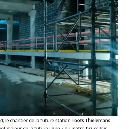
, le chantier de la future station
Toots Thielemans
et majeur de la future ligne 3 du métro bruxellois