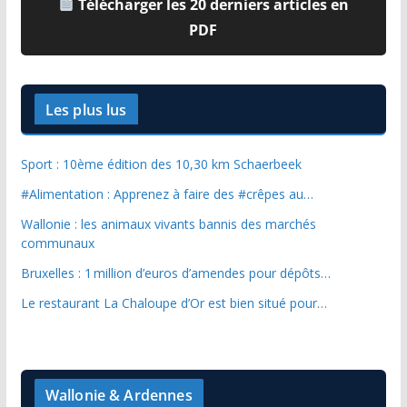
Télécharger les 20 derniers articles en
PDF
Les plus lus
Sport : 10ème édition des 10,30 km Schaerbeek
#Alimentation : Apprenez à faire des #crêpes au…
Wallonie : les animaux vivants bannis des marchés
communaux
Bruxelles : 1 million d’euros d’amendes pour dépôts…
Le restaurant La Chaloupe d’Or est bien situé pour…
Wallonie & Ardennes