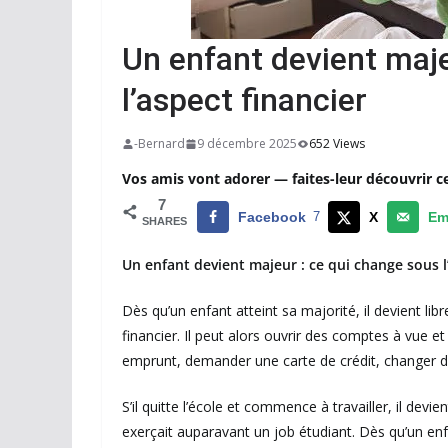
Un enfant devient maje
l’aspect financier
-Bernard
9 décembre 2025
652 Views
Vos amis vont adorer — faites-leur découvrir c
7
Facebook
7
X
Em
SHARES
Un enfant devient majeur : ce qui change sous l
Dès qu’un enfant atteint sa majorité, il devient lib
financier. Il peut alors ouvrir des comptes à vue e
emprunt, demander une carte de crédit, changer d
S’il quitte l’école et commence à travailler, il devien
exerçait auparavant un job étudiant. Dès qu’un enfa