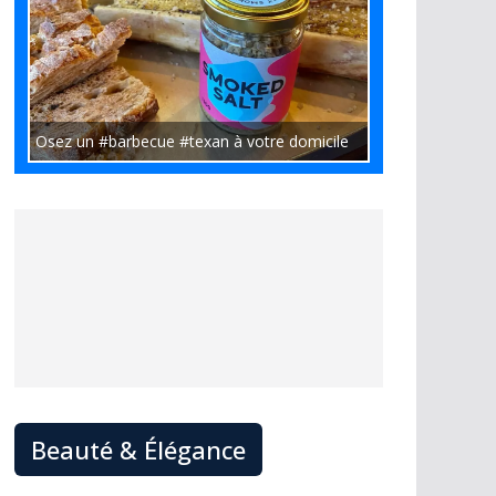
Osez un #barbecue #texan à votre domicile
Beauté & Élégance