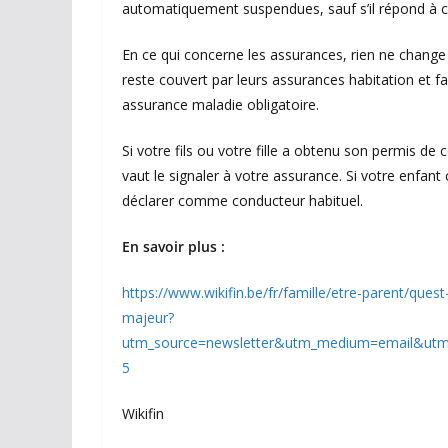
automatiquement suspendues, sauf s’il répond à cer
En ce qui concerne les assurances, rien ne change e
reste couvert par leurs assurances habitation et famili
assurance maladie obligatoire.
Si votre fils ou votre fille a obtenu son permis d
vaut le signaler à votre assurance. Si votre enfant 
déclarer comme conducteur habituel.
En savoir plus :
https://www.wikifin.be/fr/famille/etre-parent/ques
majeur?
utm_source=newsletter&utm_medium=email&ut
5
Wikifin