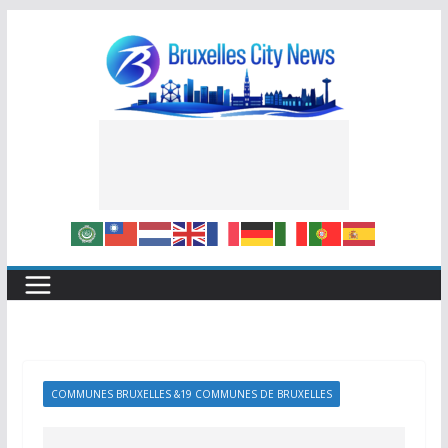
Skip
to
content
COMMUNES BRUXELLES &19 COMMUNES DE BRUXELLES