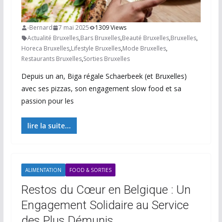
-Bernard
7 mai 2025
1309 Views
Actualité Bruxelles
,
Bars Bruxelles
,
Beauté Bruxelles
,
Bruxelles
,
Horeca Bruxelles
,
Lifestyle Bruxelles
,
Mode Bruxelles
,
Restaurants Bruxelles
,
Sorties Bruxelles
Depuis un an, Biga régale Schaerbeek (et Bruxelles)
avec ses pizzas, son engagement slow food et sa
passion pour les
lire la suite...
ALIMENTATION
FOOD & SORTIES
Restos du Cœur en Belgique : Un
Engagement Solidaire au Service
des Plus Démunis