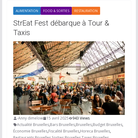
ALIMENTATION
FOOD & SORTIES
RESTAURATION
StrEat Fest débarque à Tour &
Taxis
-Anny dimelow
15 avril 2025
943 Views
Actualité Bruxelles
,
Bars Bruxelles
,
Bruxelles
,
Budget Bruxelles
,
Économie Bruxelles
,
Fiscalité Bruxelles
,
Horeca Bruxelles
,
Restaurants Bruxelles
,
Sorties Bruxelles
,
Taxes Bruxelles