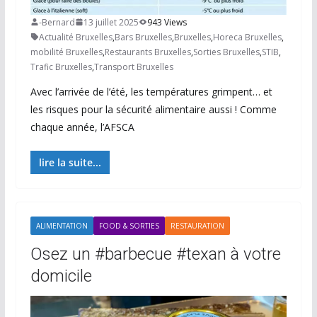
-Bernard
13 juillet 2025
943 Views
Actualité Bruxelles
,
Bars Bruxelles
,
Bruxelles
,
Horeca Bruxelles
,
mobilité Bruxelles
,
Restaurants Bruxelles
,
Sorties Bruxelles
,
STIB
,
Trafic Bruxelles
,
Transport Bruxelles
Avec l’arrivée de l’été, les températures grimpent… et
les risques pour la sécurité alimentaire aussi ! Comme
chaque année, l’AFSCA
lire la suite...
ALIMENTATION
FOOD & SORTIES
RESTAURATION
Osez un #barbecue #texan à votre
domicile