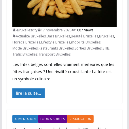
-Bruxellescity
17 novembre 2025
1087 Views
Actualité Bruxelles
,
Bars Bruxelles
,
Beauté Bruxelles
,
Bruxelles
,
Horeca Bruxelles
,
Lifestyle Bruxelles
,
mobilité Bruxelles
,
Mode Bruxelles
,
Restaurants Bruxelles
,
Sorties Bruxelles
,
STIB
,
Trafic Bruxelles
,
Transport Bruxelles
Les frites belges sont-elles vraiment meilleures que les
frites françaises ? Une rivalité croustillante La frite est
un symbole culinaire
lire la suite...
ALIMENTATION
FOOD & SORTIES
RESTAURATION