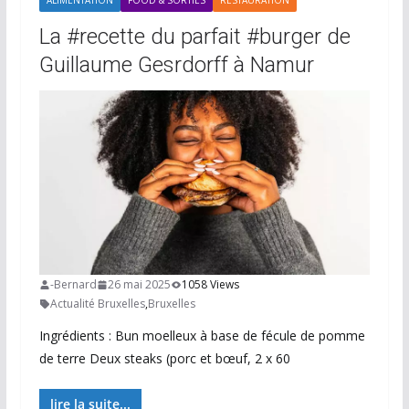
ALIMENTATION
FOOD & SORTIES
RESTAURATION
La #recette du parfait #burger de
Guillaume Gesrdorff à Namur
-Bernard
26 mai 2025
1058 Views
Actualité Bruxelles
,
Bruxelles
Ingrédients : Bun moelleux à base de fécule de pomme
de terre Deux steaks (porc et bœuf, 2 x 60
lire la suite...