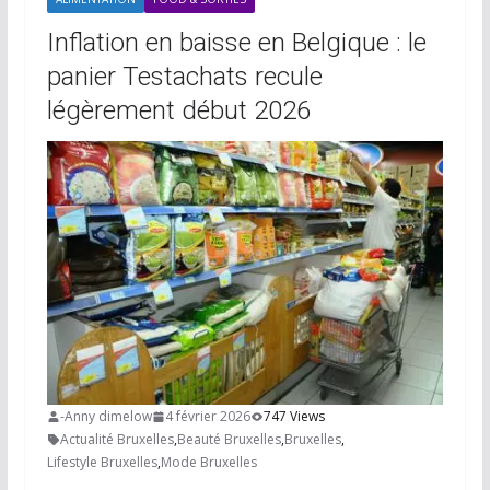
Inflation en baisse en Belgique : le
panier Testachats recule
légèrement début 2026
-Anny dimelow
4 février 2026
747 Views
Actualité Bruxelles
,
Beauté Bruxelles
,
Bruxelles
,
Lifestyle Bruxelles
,
Mode Bruxelles