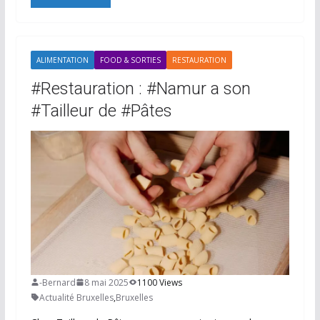
ALIMENTATION
FOOD & SORTIES
RESTAURATION
#Restauration : #Namur a son
#Tailleur de #Pâtes
-Bernard
8 mai 2025
1100 Views
Actualité Bruxelles
,
Bruxelles