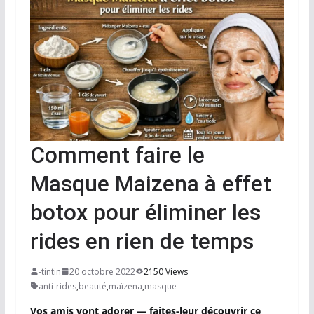
Comment faire le
Masque Maizena à effet
botox pour éliminer les
rides en rien de temps
-tintin
20 octobre 2022
2150 Views
anti-rides
,
beauté
,
maïzena
,
masque
Vos amis vont adorer — faites-leur découvrir ce