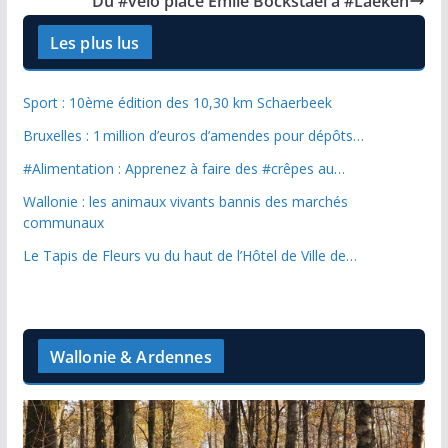
Du #vélo place Emile Bockstael à #Laeken
Les plus lus
Sport : 10ème édition des 10,30 km Schaerbeek
Bruxelles : 1 million d’euros d’amendes pour dépôts…
#Alimentation : Apprenez à faire des #crêpes au…
Wallonie : les animaux vivants bannis des marchés
communaux
Le Tapis de Fleurs vu du haut de l’Hôtel de Ville de…
Wallonie & Ardennes