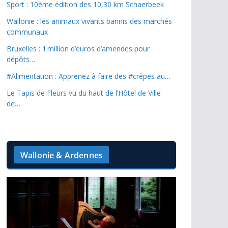
Sport : 10ème édition des 10,30 km Schaerbeek
Wallonie : les animaux vivants bannis des marchés
communaux
Bruxelles : 1 million d’euros d’amendes pour
dépôts…
#Alimentation : Apprenez à faire des #crêpes au…
Le Tapis de Fleurs vu du haut de l’Hôtel de Ville
de…
Wallonie & Ardennes