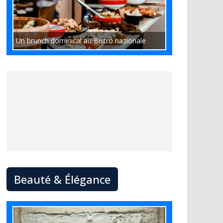
Un brunch dominical au Bistro nazionale
Beauté & Élégance