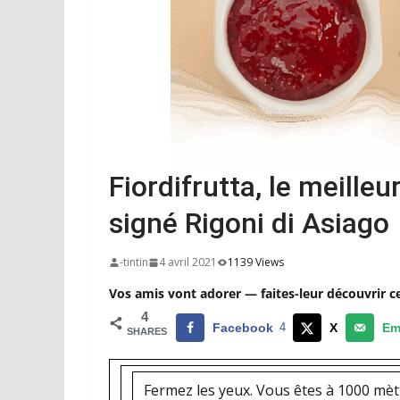
Fiordifrutta, le meilleu
signé Rigoni di Asiago
-tintin
4 avril 2021
1139 Views
Vos amis vont adorer — faites-leur découvrir c
4
Facebook
4
X
Em
SHARES
Fermez les yeux. Vous êtes à 1000 mèt