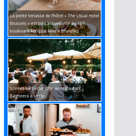
La petite terrasse de l’hôtel « The Usual Hotel
Brussels » est très accueillante au 107
boulevard Adolphe Max à Bruxelles
Soirées barbecue Ofyr au restaurant
Bagheera à Uccle