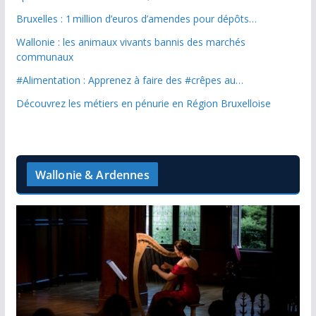
Bruxelles : 1 million d’euros d’amendes pour dépôts…
Wallonie : les animaux vivants bannis des marchés
communaux
#Alimentation : Apprenez à faire des #crêpes au…
Découvrez les métiers en pénurie en Région Bruxelloise
Wallonie & Ardennes