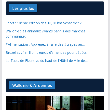
Les plus lus
Sport : 10ème édition des 10,30 km Schaerbeek
Wallonie : les animaux vivants bannis des marchés
communaux
#Alimentation : Apprenez à faire des #crêpes au…
Bruxelles : 1 million d’euros d’amendes pour dépôts…
Le Tapis de Fleurs vu du haut de l’Hôtel de Ville de…
Wallonie & Ardennes