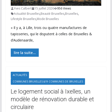
Yves Calbert
15 juillet 2026
956 Views
Actualité Bruxelles
,
Beauté Bruxelles
,
Bruxelles
,
Lifestyle Bruxelles
,
Mode Bruxelles
« Il y a, à Lille, trois ou quatre manufactures de
tapisseries, qui le disputent à celles de Bruxelles &
d’Audenaarde,
lire la suite...
ACTUALITÉS
COMMUNES BRUXELLES &19 COMMUNES DE BRUXELLES
Le logement social à Ixelles, un
modèle de rénovation durable et
circulaire