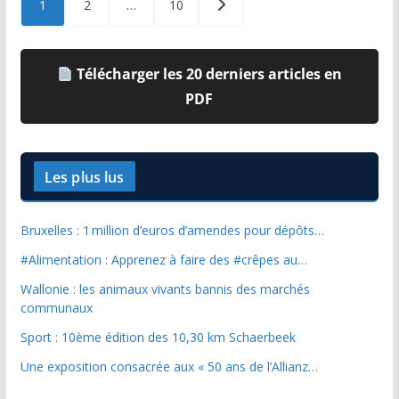
1
2
…
10
pagination
Télécharger les 20 derniers articles en
PDF
Les plus lus
Bruxelles : 1 million d’euros d’amendes pour dépôts…
#Alimentation : Apprenez à faire des #crêpes au…
Wallonie : les animaux vivants bannis des marchés
communaux
Sport : 10ème édition des 10,30 km Schaerbeek
Une exposition consacrée aux « 50 ans de l’Allianz…