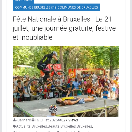
COMMUNES BRUXELLES &19 COMMUNES DE BRUXELLES
Fête Nationale à Bruxelles : Le 21
juillet, une journée gratuite, festive
et inoubliable
-Bernard
16 juillet 2026
627 Views
Actualité Bruxelles
,
Beauté Bruxelles
,
Bruxelles
,