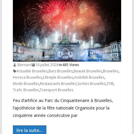
-Bernard
16 juillet 2026
485 Views
Actualité Bruxelles
,
Bars Bruxelles
,
Beauté Bruxelles
,
Bruxelles
,
Horeca Bruxelles
,
Lifestyle Bruxelles
,
mobilité Bruxelles
,
Mode Bruxelles
,
Restaurants Bruxelles
,
Sorties Bruxelles
,
STIB
,
Trafic Bruxelles
,
Transport Bruxelles
Feu d’artifice au Parc du Cinquantenaire à Bruxelles,
l’apothéose de la fête nationale Organisée pour la
cinquième année consécutive par
lire la suite...