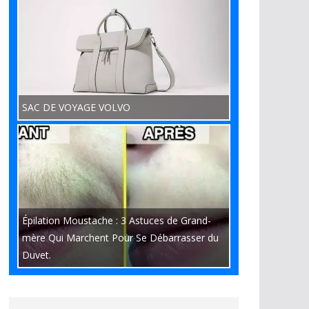
SAC DE VOYAGE VOLVO
Épilation Moustache : 3 Astuces de Grand-
mère Qui Marchent Pour Se Débarrasser du
Duvet.