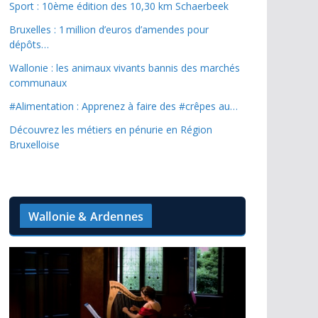
Sport : 10ème édition des 10,30 km Schaerbeek
Bruxelles : 1 million d’euros d’amendes pour
dépôts…
Wallonie : les animaux vivants bannis des marchés
communaux
#Alimentation : Apprenez à faire des #crêpes au…
Découvrez les métiers en pénurie en Région
Bruxelloise
Wallonie & Ardennes