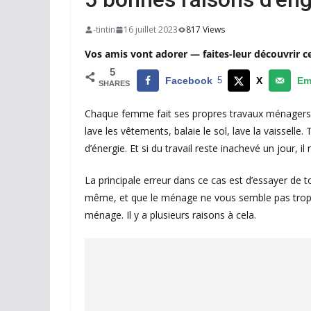
-tintin
16 juillet 2023
817 Views
Vos amis vont adorer — faites-leur découvrir c
5
Facebook
5
X
Em
SHARES
Chaque femme fait ses propres travaux ménagers : e
lave les vêtements, balaie le sol, lave la vaissell
d’énergie. Et si du travail reste inachevé un jour, i
La principale erreur dans ce cas est d’essayer de 
même, et que le ménage ne vous semble pas trop d
ménage. Il y a plusieurs raisons à cela.