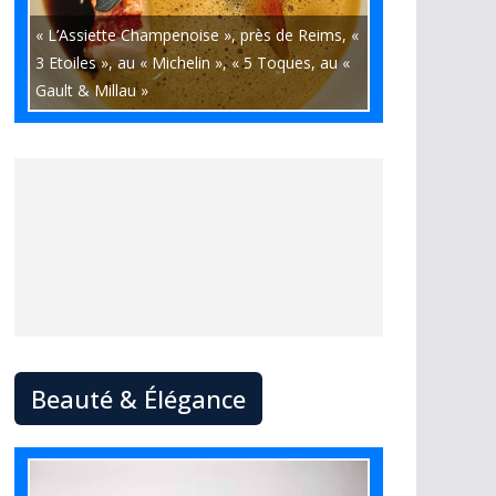
« L’Assiette Champenoise », près de Reims, «
3 Etoiles », au « Michelin », « 5 Toques, au «
Gault & Millau »
Beauté & Élégance