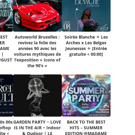
BEST
Autoworld Bruxelles :
Soirée Blanche ✧ Les
ER
revivez la folie des
Arches x Les Belges
DAME
années 90 avec les
Jeunesses ✧ [Entrée
 |
voitures mythiques de
gratuite < 00:00]
UGUST
l’exposition « Icons of
the 90’s »
0s 00s
GARDEN PARTY ~ LOVE
BACK TO THE BEST
oftop
IS IN THE AIR ~ Indoor
HITS – SUMMER
ite <
& Oudoor | LE
EDITION @MADAME