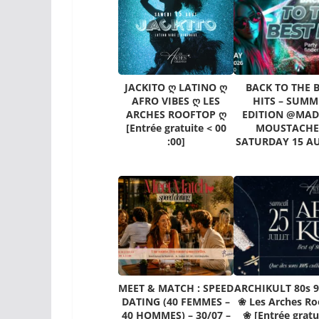
JACKITO ღ LATINO ღ
BACK TO THE 
AFRO VIBES ღ LES
HITS – SUMM
ARCHES ROOFTOP ღ
EDITION @MA
[Entrée gratuite < 00
MOUSTACHE
:00]
SATURDAY 15 A
MEET & MATCH : SPEED
ARCHIKULT 80s 9
DATING (40 FEMMES –
❀ Les Arches Ro
40 HOMMES) – 30/07 –
❀ [Entrée gratu