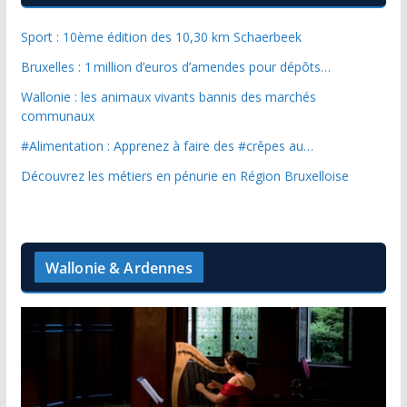
Sport : 10ème édition des 10,30 km Schaerbeek
Bruxelles : 1 million d’euros d’amendes pour dépôts…
Wallonie : les animaux vivants bannis des marchés
communaux
#Alimentation : Apprenez à faire des #crêpes au…
Découvrez les métiers en pénurie en Région Bruxelloise
Wallonie & Ardennes