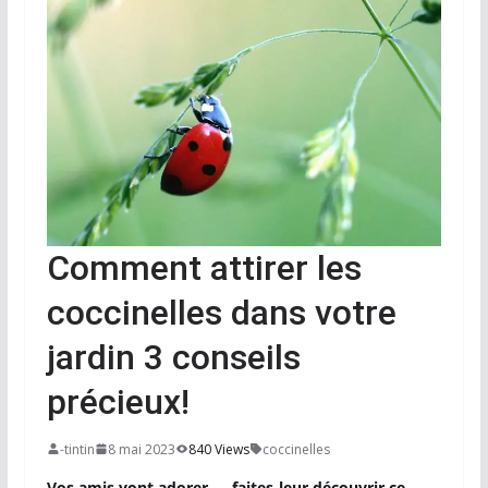
Comment attirer les
coccinelles dans votre
jardin 3 conseils
précieux!
-tintin
8 mai 2023
840 Views
coccinelles
Vos amis vont adorer — faites-leur découvrir ce