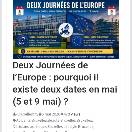
Deux Journées de
l’Europe : pourquoi il
existe deux dates en mai
(5 et 9 mai) ?
-Bruxellescity
5 mai 2026
470 Views
Actualité Bruxelles
,
Beauté Bruxelles
,
Bruxelles
,
Décisions politiques Bruxelles
,
Lifestyle Bruxelles
,