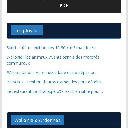
PDF
Les plus lus
Sport : 10ème édition des 10,30 km Schaerbeek
Wallonie : les animaux vivants bannis des marchés
communaux
#Alimentation : Apprenez à faire des #crêpes au…
Bruxelles : 1 million d’euros d’amendes pour dépôts…
Le restaurant La Chaloupe d’Or est bien situé pour…
Wallonie & Ardennes