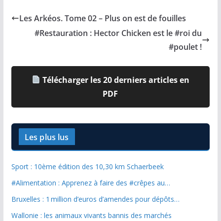
Les Arkéos. Tome 02 – Plus on est de fouilles
#Restauration : Hector Chicken est le #roi du
#poulet !
Télécharger les 20 derniers articles en
PDF
Les plus lus
Sport : 10ème édition des 10,30 km Schaerbeek
#Alimentation : Apprenez à faire des #crêpes au…
Bruxelles : 1 million d’euros d’amendes pour dépôts…
Wallonie : les animaux vivants bannis des marchés