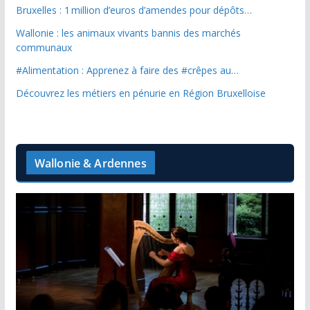
Bruxelles : 1 million d’euros d’amendes pour dépôts…
Wallonie : les animaux vivants bannis des marchés
communaux
#Alimentation : Apprenez à faire des #crêpes au…
Découvrez les métiers en pénurie en Région Bruxelloise
Wallonie & Ardennes