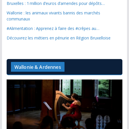
Bruxelles : 1 million d’euros d’amendes pour dépôts…
Wallonie : les animaux vivants bannis des marchés
communaux
#Alimentation : Apprenez à faire des #crêpes au…
Découvrez les métiers en pénurie en Région Bruxelloise
Wallonie & Ardennes