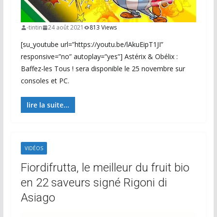
-tintin
24 août 2021
813 Views
[su_youtube url=”https://youtu.be/lAkuEipT1JI”
responsive=”no” autoplay=”yes”] Astérix & Obélix :
Baffez-les Tous ! sera disponible le 25 novembre sur
consoles et PC.
lire la suite...
VIDÉOS
Fiordifrutta, le meilleur du fruit bio
en 22 saveurs signé Rigoni di
Asiago