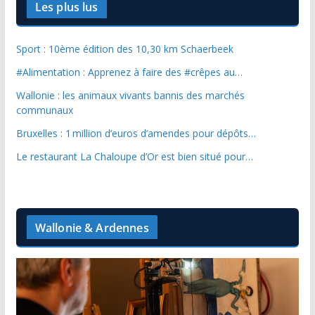
Les plus lus
Sport : 10ème édition des 10,30 km Schaerbeek
#Alimentation : Apprenez à faire des #crêpes au…
Wallonie : les animaux vivants bannis des marchés
communaux
Bruxelles : 1 million d’euros d’amendes pour dépôts…
Le restaurant La Chaloupe d’Or est bien situé pour…
Wallonie & Ardennes