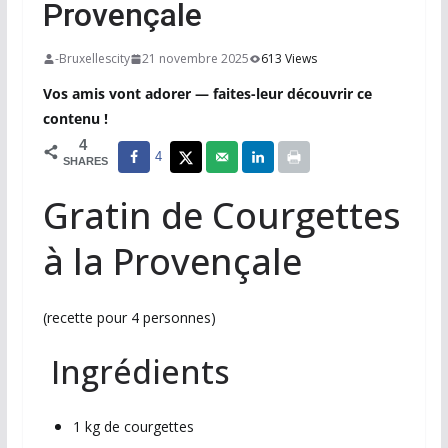
Provençale
-Bruxellescity
21 novembre 2025
613 Views
Vos amis vont adorer — faites-leur découvrir ce
contenu !
4
4
SHARES
Gratin de Courgettes
à la Provençale
(recette pour 4 personnes)
Ingrédients
1 kg de courgettes