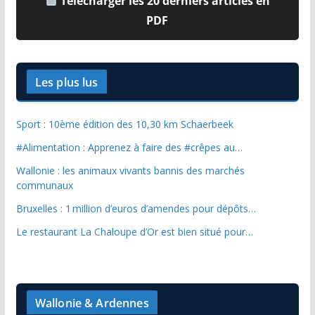
Télécharger les 20 derniers articles en
PDF
Les plus lus
Sport : 10ème édition des 10,30 km Schaerbeek
#Alimentation : Apprenez à faire des #crêpes au…
Wallonie : les animaux vivants bannis des marchés
communaux
Bruxelles : 1 million d’euros d’amendes pour dépôts…
Le restaurant La Chaloupe d’Or est bien situé pour…
Wallonie & Ardennes