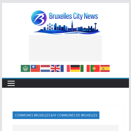
Skip
to
content
COMMUNES BRUXELLES &19 COMMUNES DE BRUXELLES