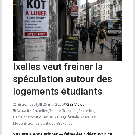
Ixelles veut freiner la
spéculation autour des
logements étudiants
-Bruxellescity
25 mai 2026
283 Views
Actualité Bruxelles
,
Beauté Bruxelles
,
Bruxelles
,
Décisions politiques Bruxelles
,
Lifestyle Bruxelles
,
Mode Bruxelles
,
politique Bruxelles
Vos amis vont adorer — faites-leur découvrir ce