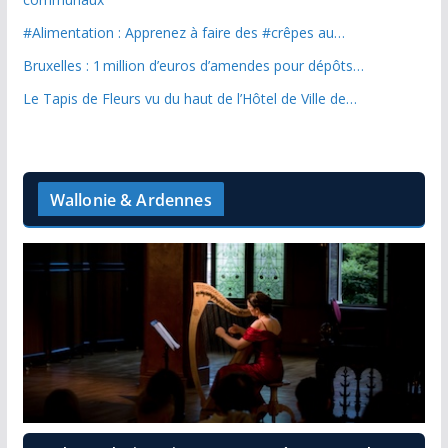
#Alimentation : Apprenez à faire des #crêpes au…
Bruxelles : 1 million d’euros d’amendes pour dépôts…
Le Tapis de Fleurs vu du haut de l’Hôtel de Ville de…
Wallonie & Ardennes