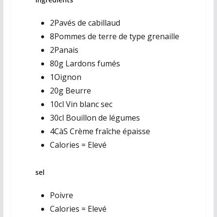
2
Pavés de cabillaud
8
Pommes de terre de type grenaille
2
Panais
80
g
Lardons fumés
1
Oignon
20
g
Beurre
10
cl
Vin blanc sec
30
cl
Bouillon de légumes
4
CàS
Crème fraîche épaisse
Calories = Elevé
sel
Poivre
Calories = Elevé