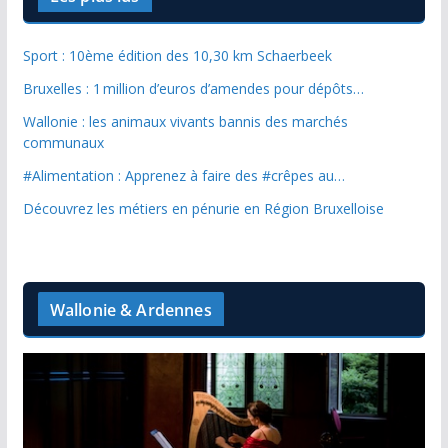
Sport : 10ème édition des 10,30 km Schaerbeek
Bruxelles : 1 million d’euros d’amendes pour dépôts…
Wallonie : les animaux vivants bannis des marchés
communaux
#Alimentation : Apprenez à faire des #crêpes au…
Découvrez les métiers en pénurie en Région Bruxelloise
Wallonie & Ardennes