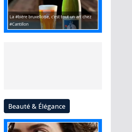
La #bière bruxelloise, c’est tout un art chez
#Cantillon
Beauté & Élégance