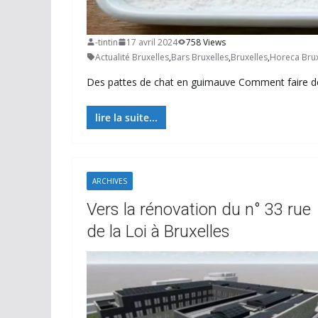
-tintin
17 avril 2024
758 Views
Actualité Bruxelles
,
Bars Bruxelles
,
Bruxelles
,
Horeca Brux
Des pattes de chat en guimauve Comment faire de
lire la suite...
ARCHIVES
Vers la rénovation du n° 33 rue
de la Loi à Bruxelles