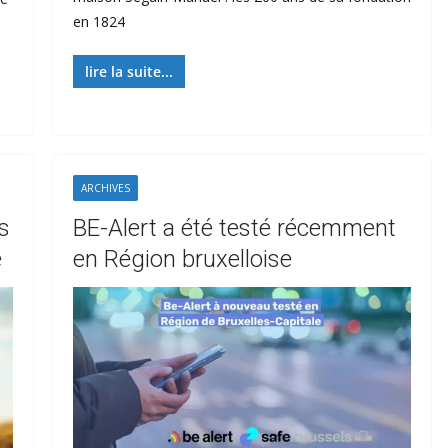
en 1824
lire la suite...
ARCHIVES
s
BE-Alert a été testé récemment
e
en Région bruxelloise