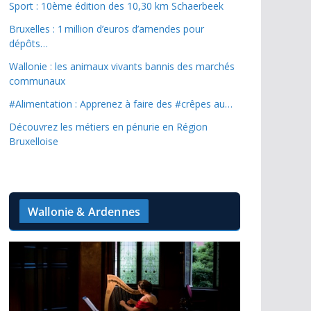
Sport : 10ème édition des 10,30 km Schaerbeek
Bruxelles : 1 million d’euros d’amendes pour
dépôts…
Wallonie : les animaux vivants bannis des marchés
communaux
#Alimentation : Apprenez à faire des #crêpes au…
Découvrez les métiers en pénurie en Région
Bruxelloise
Wallonie & Ardennes